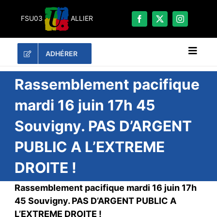
Passer
au
FSU03
ALLIER
contenu
ADHÉRER
Naviga
à
bascu
RECHERCHER:
Rassemblement pacifique
mardi 16 juin 17h 45
LES UNES
Souvigny. PAS D’ARGENT
#ACTUALITÉS
PUBLIC A L’EXTREME
LA FSU 03
DOSSIERS
DROITE !
PUBLICATIONS
Rassemblement pacifique mardi 16 juin 17h
CONTACT
45 Souvigny. PAS D’ARGENT PUBLIC A
#ACTIONS
L’EXTREME DROITE !