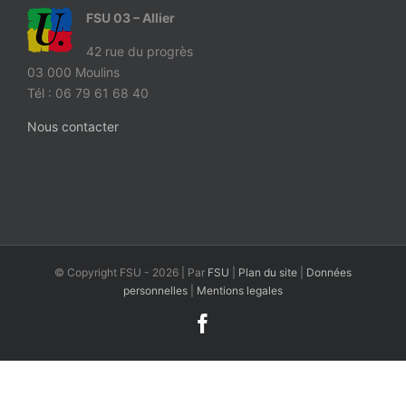
FSU 03 – Allier
42 rue du progrès
03 000 Moulins
Tél : 06 79 61 68 40
Nous contacter
© Copyright FSU -
2026 | Par
FSU
|
Plan du site
|
Données
personnelles
|
Mentions legales
Facebook