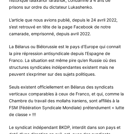
historique Ialaxandr Iarashuk, condamné à 4 ans de
prisons sur ordre du dictateur Lukashenko.
#VOS ÉLUES
#FORMATION
L’article que nous avions publié, depuis le 24 avril 2022,
s’est retrouvé en tête de la page Facebook de notre
#COMMUNIQUÉS
camarade, emprisonné, depuis avril 2022.
#ÉLECTIONS
La Bélarus ou Biélorussie est le pays d’Europe qui connait
#MÉDIAS
la pire répression antisyndicale depuis l’Espagne de
Franco. La situation est même pire qu’en Russie où des
#DÉBATS
structures syndicales indépendantes existent mais ne
#PRESSE
peuvent s’exprimer sur des sujets politiques.
#ARCHIVES
Seuls existent officiellement en Bélarus des syndicats
verticaux comparables à ceux de Franco, et qui, comme la
Chambre du travail des mollahs iraniens, sont affiliés à la
FSM (Fédération Syndicale Mondiale) prétendument « lutte
de classe » !!!
Le syndicat indépendant BKDP, interdit dans son pays et