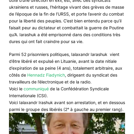
doté d’une direction en exil, est, avec des syndicats
ukrainiens et russes, l’héritage vivant des grèves de masse
de l’époque de la fin de l’URSS, et porte l’avenir du combat
pour la liberté des peuples. C’est bien entendu parce qu’il
faisait peur au dictateur et combattait la guerre de Poutine
qu’A. Iarashuk a été emprisonné dans des conditions très
dures qui ont fait craindre pour sa vie.
Parmi 52 prisonniers politiques, Ialaxandr Iarashuk vient
d’être libéré et expulsé en Lituanie, avant la date nitiale
d’expiration de sa peine (4 ans), totalement arbitraire, aux
côtés de
Hennadz Fiadynich
, dirigeant du syndicat des
travailleurs de l’électronique et de la radio.
Voici le
communiqué
de la Confédération Syndicale
Internationale (CSI).
Voici Ialaxandr Irashuk avant son arrestation, et en dessous
parmi le groupe des libérés (2° à gauche au premier rang).