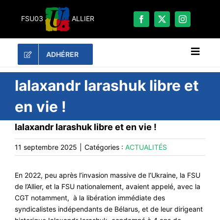
Passer
au
FSU03
ALLIER
contenu
ADHÉRER
Naviga
à
bascu
RECHERCHER:
Ialaxandr Iarashuk libre et
en vie !
LES UNES
Ialaxandr Iarashuk libre et en vie !
#ACTUALITÉS
LA FSU 03
11 septembre 2025
|
Catégories :
ACTUALITÉS
DOSSIERS
En 2022, peu après l’invasion massive de l’Ukraine, la FSU
PUBLICATIONS
de l’Allier, et la FSU nationalement, avaient appelé, avec la
CONTACT
CGT notamment, à la libération immédiate des
syndicalistes indépendants de Bélarus, et de leur dirigeant
#ACTIONS