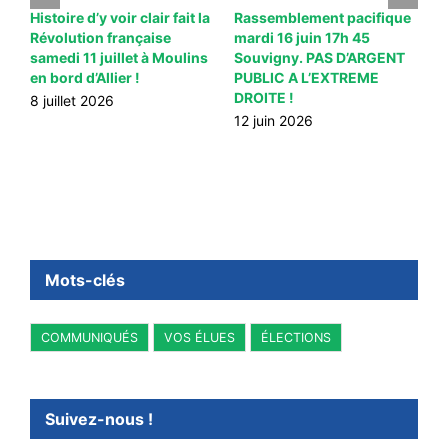
Histoire d’y voir clair fait la
Rassemblement pacifique
C
Révolution française
mardi 16 juin 17h 45
l
à
samedi 11 juillet à Moulins
Souvigny. PAS D’ARGENT
M
en bord d’Allier !
PUBLIC A L’EXTREME
d
DROITE !
c
8 juillet 2026
j
12 juin 2026
3
 «
r
Mots-clés
COMMUNIQUÉS
VOS ÉLUES
ÉLECTIONS
Suivez-nous !